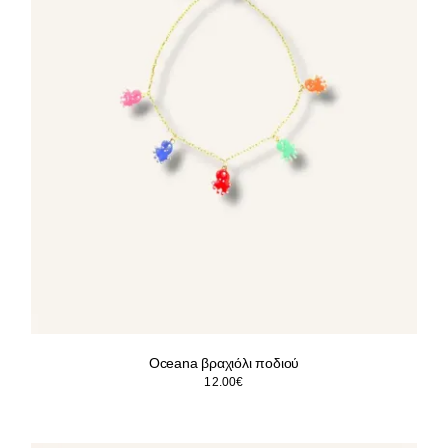
Oceana βραχιόλι ποδιού
12.00
€