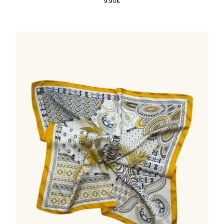
9.90
€