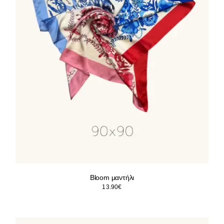
Μαγιό
Special prices
The blog
Επικοινωνία
Bloom μαντήλι
13.90
€