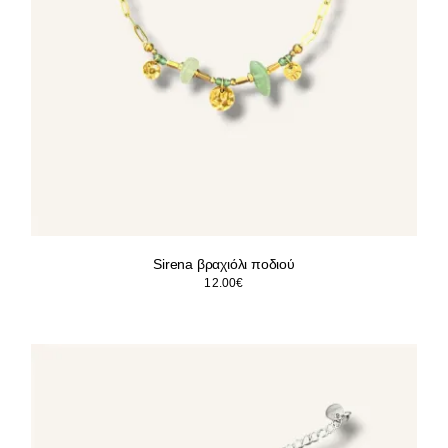
Sirena βραχιόλι ποδιού
12.00
€