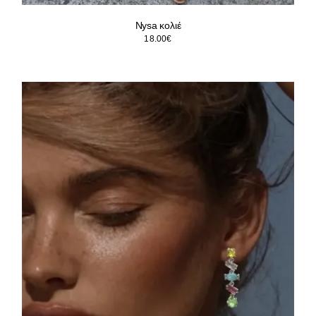
Nysa κολιέ
18.00
€