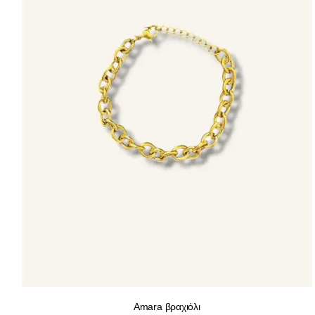
Amara βραχιόλι