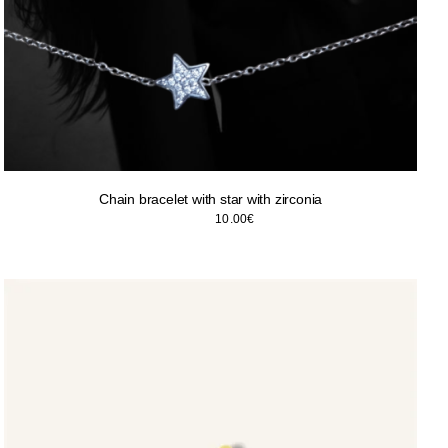
Chain bracelet with star with zirconia
Original
Η
12.00
€
10.00
€
price
τρέχουσα
was:
τιμή
12.00€.
είναι:
10.00€.