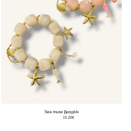
Sea muse βραχιόλι
Original
Η
19.00
€
15.20
€
price
τρέχουσα
was:
τιμή