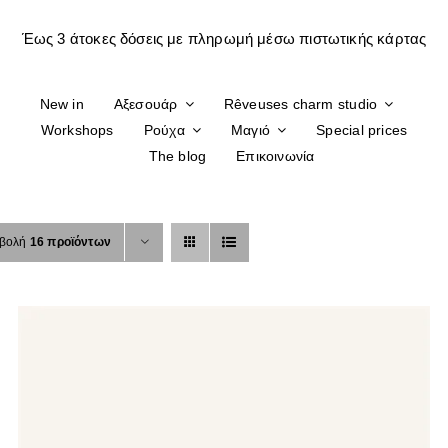
New in
Αξεσουάρ
Rêveuses charm studio
Workshops
Ρούχα
Μαγιό
Special prices
The blog
Επικοινωνία
βολή
16 προϊόντων