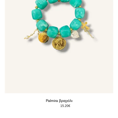
Palmira βραχιόλι
Original
Η
19.00
€
15.20
€
price
τρέχουσα
was:
τιμή