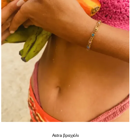
Astra βραχιόλι