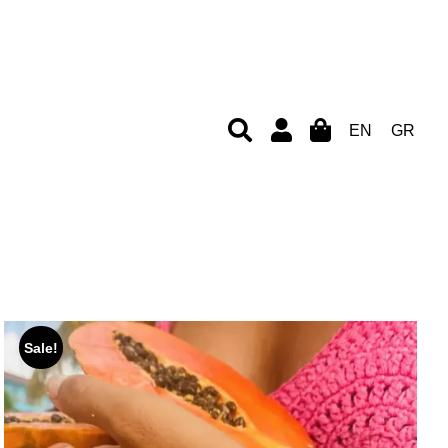
EN
GR
Sale!