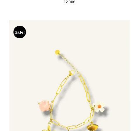
12.00
€
Sale!