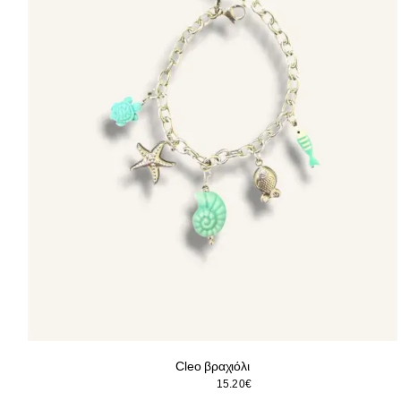
Cleo βραχιόλι
Original
Η
19.00
€
15.20
€