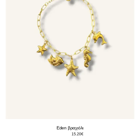
Eden βραχιόλι
Original
Η
19.00
€
15.20
€