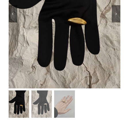
Μαγιό
Special prices
The blog
Επικοινωνία