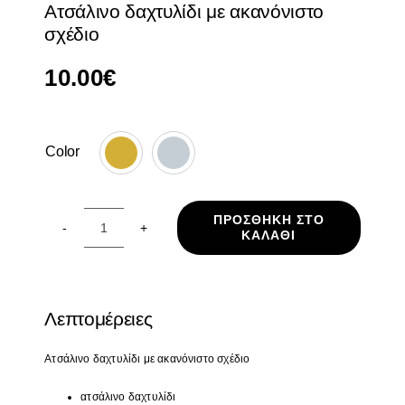
Ατσάλινο δαχτυλίδι με ακανόνιστο
σχέδιο
10.00
€
Color

ΠΡΟΣΘΉΚΗ ΣΤΟ
ΚΑΛΆΘΙ
Ατσάλινο
δαχτυλίδι
με
ακανόνιστο
Λεπτομέρειες
σχέδιο
ποσότητα
Ατσάλινο
δαχτυλίδι
με ακανόνιστο σχέδιο
ατσάλινο δαχτυλίδι