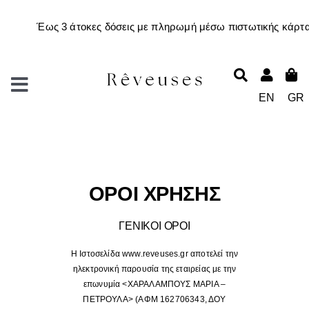
Μετάβαση
στο
περιεχόμενο
Toggle
EN
GR
Navigation
New in
Αξεσουάρ
ΟΡΟΙ ΧΡΗΣΗΣ
Rêveuses charm studio
ΓΕΝΙΚΟΙ ΟΡΟΙ
H Ιστοσελίδα www.reveuses.gr αποτελεί την
Workshops
ηλεκτρονική παρουσία της εταιρείας με την
επωνυμία <ΧΑΡΑΛΑΜΠΟΥΣ ΜΑΡΙΑ –
ΠΕΤΡΟΥΛΑ> (ΑΦΜ 162706343, ΔΟΥ
Ρούχα