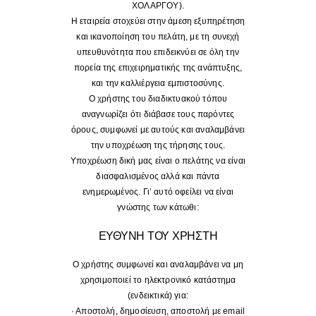
ΧΟΛΑΡΓΟΥ).
Η εταιρεία στοχεύει στην άμεση εξυπηρέτηση
και ικανοποίηση του πελάτη, με τη συνεχή
Μαγιό
υπευθυνότητα που επιδεικνύει σε όλη την
πορεία της επιχειρηματικής της ανάπτυξης,
και την καλλιέργεια εμπιστοσύνης.
Special prices
Ο χρήστης του διαδικτυακού τόπου
αναγνωρίζει ότι διάβασε τους παρόντες
όρους, συμφωνεί με αυτούς και αναλαμβάνει
The blog
την υποχρέωση της τήρησης τους.
Υποχρέωση δική μας είναι ο πελάτης να είναι
διασφαλισμένος αλλά και πάντα
Επικοινωνία
ενημερωμένος. Γι’ αυτό οφείλει να είναι
γνώστης των κάτωθι:
ΕΥΘΥΝΗ ΤΟΥ ΧΡΗΣΤΗ
Ο χρήστης συμφωνεί και αναλαμβάνει να μη
χρησιμοποιεί το ηλεκτρονικό κατάστημα
(ενδεικτικά) για:
· Αποστολή, δημοσίευση, αποστολή με email