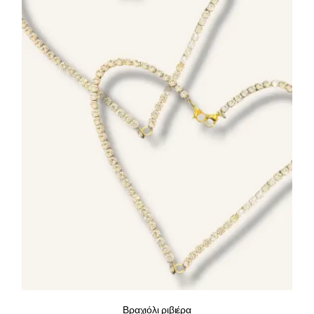
Βραχιόλι ριβιέρα