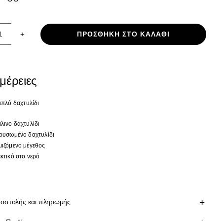
ΠΡΟΣΘΉΚΗ ΣΤΟ ΚΑΛΆΘΙ
Δίχρωμο
τριπλό
δαχτυλίδι
ποσότητα
μέρειες
ριπλό
δαχτυλίδι
λινο δαχτυλίδι
ρυσωμένο δαχτυλίδι
ιζόμενο μέγεθος
κτικό στο νερό
οστολής και πληρωμής