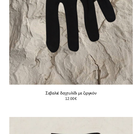
Σεβαλιέ δαχτυλίδι με ζιργκόν
12.00
€