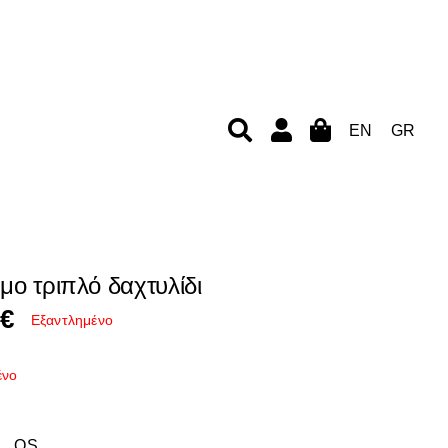
EN
GR
μο τριπλό δαχτυλίδι
0
€
Εξαντλημένο
ένο
OS