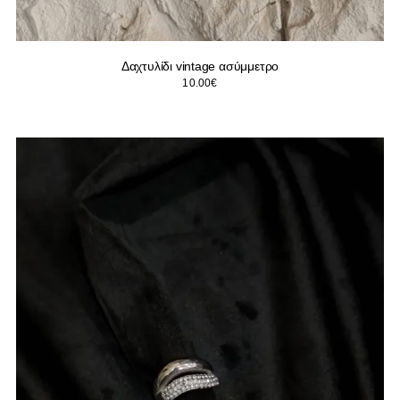
Δαχτυλίδι vintage ασύμμετρο
10.00
€