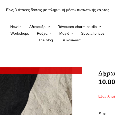
New in
Αξεσουάρ
Rêveuses charm studio
Workshops
Ρούχα
Μαγιό
Special prices
The blog
Επικοινωνία
Δίχρω
10.0
Εξαντλημ
Size