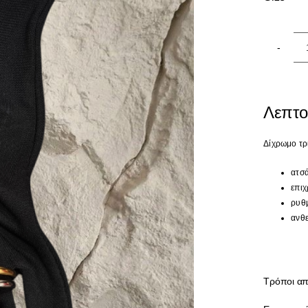

Λεπτο
Δίχρωμο τ
ατσά
επιχ
ρυθμ
ανθε
Τρόποι απ