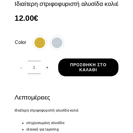
Ιδιαίτερη στριφοφυριστή αλυσίδα κολιέ
12.00
€
Color

ΠΡΟΣΘΉΚΗ ΣΤΟ
ΚΑΛΆΘΙ
Ιδιαίτερη
στριφοφυριστή
αλυσίδα
κολιέ
Λεπτομέρειες
ποσότητα
Ιδιαίτερη στριφοφυριστή αλυσίδα
κολιέ
επιχρυσωμένη αλυσίδα
ιδανική για layering