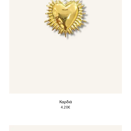
Καρδιά
4.20
€