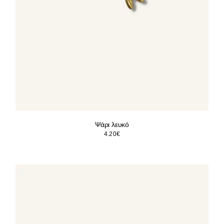
Ψάρι λευκό
4.20
€