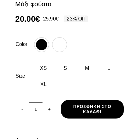
Μάξι φούστα
20.00
€
25.90
€
23% Off
Original
Η
price
τρέχουσα
was:
τιμή
Color
25.90€.
είναι:

20.00€.
XS
S
M
L

Size
XL
ΠΡΟΣΘΉΚΗ ΣΤΟ
ΚΑΛΆΘΙ
Μάξι
φούστα
ποσότητα