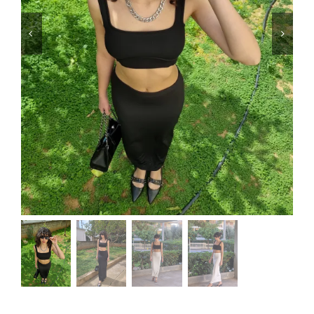
Μαγιό
Special prices
The blog
Επικοινωνία