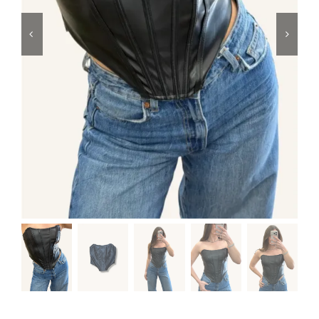
Μαγιό
Special prices
The blog
Επικοινωνία