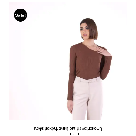
21.90€.
είναι:
18.90€.
Sale!
Καφέ μακρυμάνικη ριπ με λαιμόκοψη
Original
Η
22.90
€
16.90
€