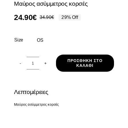
Μαύρος ασύμμετρος κορσές
24.90
€
34.90
€
29% Off
Original
Η
price
τρέχουσα
was:
τιμή
Size
OS

34.90€.
είναι:
24.90€.
ΠΡΟΣΘΉΚΗ ΣΤΟ
ΚΑΛΆΘΙ
Μαύρος
ασύμμετρος
κορσές
ποσότητα
Λεπτομέρειες
Μαύρος ασύμμετρος
κορσές
διαθέσιμο σε one size
ασύμμετρο τοπ