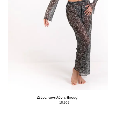
Ζέβρα παντελόνι c-through
Original
Η
21.90
€
18.90
€
price
τρέχουσα
was:
τιμή