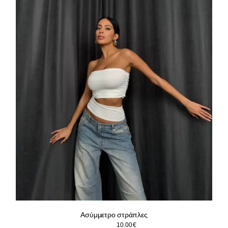
Ασύμμετρο στράπλες
Original
Η
22.90
€
10.00
€