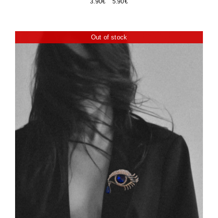
Price
3.90
€
–
5.90
€
range:
3.90€
through
Out of stock
5.90€