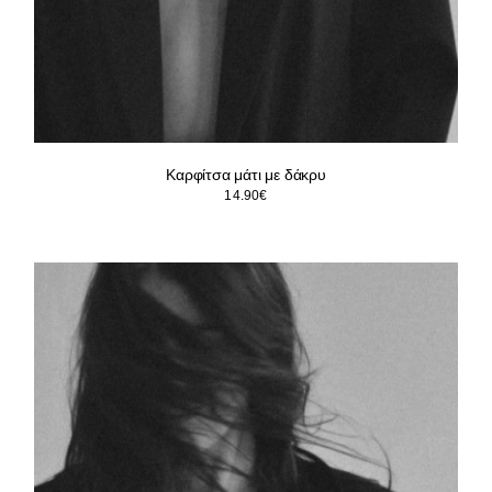
Καρφίτσα μάτι με δάκρυ
14.90
€