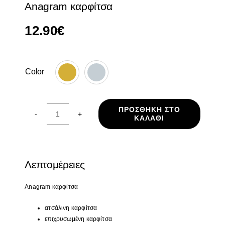
Anagram καρφίτσα
12.90
€
Color

ΠΡΟΣΘΉΚΗ ΣΤΟ
ΚΑΛΆΘΙ
Anagram
καρφίτσα
ποσότητα
Λεπτομέρειες
Anagram
καρφίτσα
ατσάλινη καρφίτσα
επιχρυσωμένη καρφίτσα