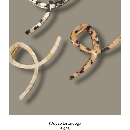
Κλάμερ tartarooga
6.90
€