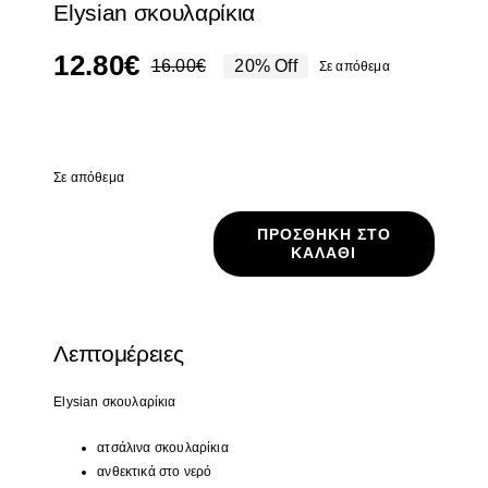
Elysian σκουλαρίκια
12.80
€
16.00
€
20% Off
Σε απόθεμα
Original
Η
price
τρέχουσα
Σε απόθεμα
was:
τιμή
16.00€.
είναι:
Σε απόθεμα
12.80€.
ΠΡΟΣΘΉΚΗ ΣΤΟ
ΚΑΛΆΘΙ
Elysian
σκουλαρίκια
ποσότητα
Λεπτομέρειες
Elysian
σκουλαρίκια
ατσάλινα σκουλαρίκια
ανθεκτικά στο νερό