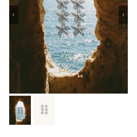
Μαγιό
Special prices
The blog
Επικοινωνία