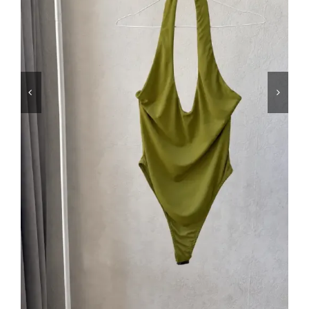
Μαγιό
Special prices
The blog
Επικοινωνία