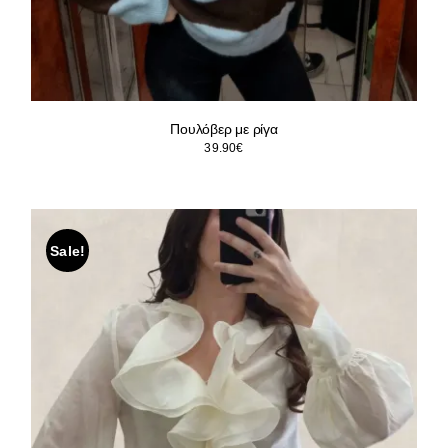
Πουλόβερ με ρίγα
39.90
€
Sale!