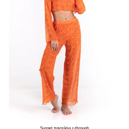
Sunset παντελόνι c-through