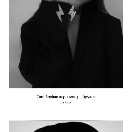
Σκουλαρίκια κεραυνός με ζιργκον
12.00
€