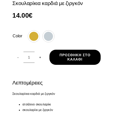
Σκουλαρίκια καρδιά με ζιργκόν
14.00
€
Color

ΠΡΟΣΘΉΚΗ ΣΤΟ
ΚΑΛΆΘΙ
Σκουλαρίκια
καρδιά
με
ζιργκόν
Λεπτομέρειες
ποσότητα
Σκουλαρίκια
καρδιά με ζιργκόν
ατσάλινο σκουλαρίκι
σκουλαρίκι με ζιργκόν